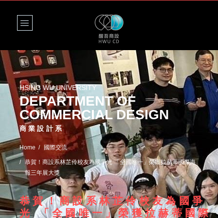
HSING WU UNIVERSITY
DEPARTMENT OF
COMMERCIAL DESIGN
商業設計系
Home
國際交流
恭賀！商設系林芷伶校友為國爭光 「全國唯一」榮獲拉赫蒂國際海
報三年展大獎
恭賀！商設系林芷伶校友為國爭
光 「全國唯一」榮獲拉赫蒂國際