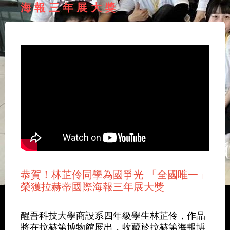
海報三年展大獎
恭賀！林芷伶同學為國爭光 「全國唯一」
榮獲拉赫蒂國際海報三年展大獎
醒吾科技大學商設系四年級學生林芷伶，作品
將在拉赫第博物館展出，收藏於拉赫第海報博