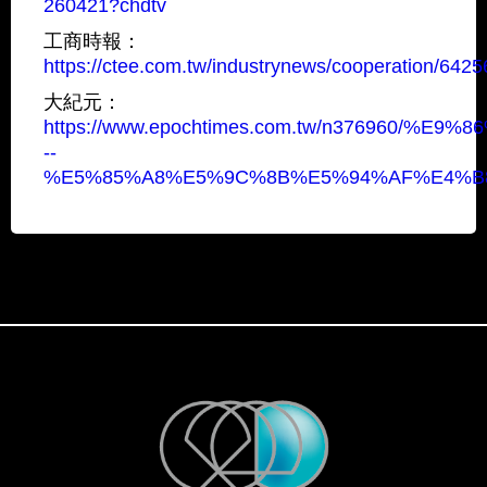
260421?chdtv
工商時報：
https://ctee.com.tw/industrynews/cooperation/6425
大紀元：
https://www.epochtimes.com.tw/n376960
--
%E5%85%A8%E5%9C%8B%E5%94%AF%E4%B