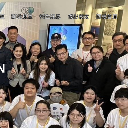
區
辦法規章
招生訊息
傑出校友
回校首頁
N