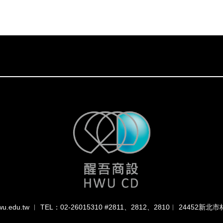
hwu.edu.tw ︱ TEL：02-26015310 #2811、2812、2810︱ 24