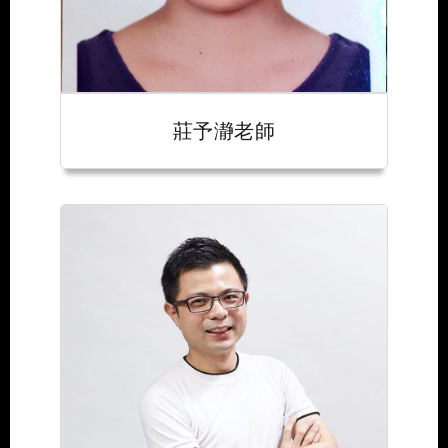
莊予瀞老師