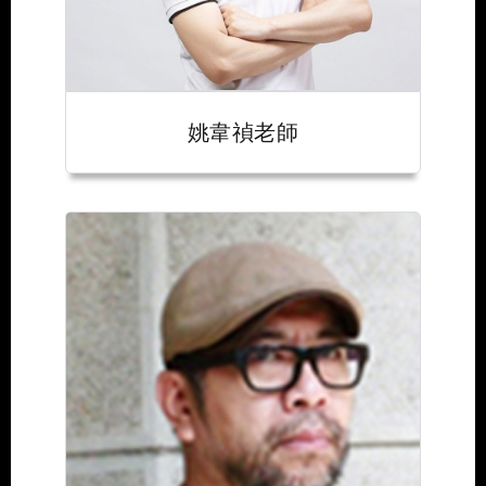
姚韋禎老師